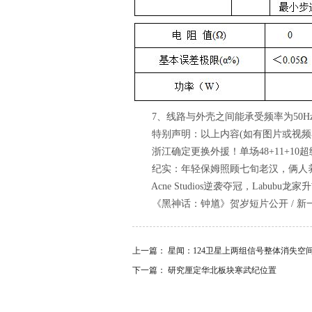
7、线路与外壳之间能承受频率为50Hz
特别声明：以上内容(如有图片或视频亦
浙江确定更换外援！单场48+11+10超
纪实：年轻保姆照顾七旬老汉，俩人养父
Acne Studios逆袭夺冠，Labub
《黑神话：钟馗》贺岁短片公开 / 新一期「S
上一篇：
星闻：124卫星上两组信号整体消失空
下一篇：
研究厘定华北板块寒武纪位置