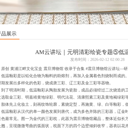
产品展示
AM云讲坛｜元明清彩绘瓷专题⑤低
发布时间：2026-02-12 02:00:28
创 黄浦江畔文化宝盒 震旦博物馆 收录于合集 #震旦博物馆云讲坛—研究
温釉彩是以铅化合物为釉料的助熔剂，再加入金属着色剂烧制而成的。
时期发展出多样化的色彩，烧成唐三彩、辽三彩及金三彩等器物。
了明清时期，低温釉彩从陶胎发展为瓷胎，成品必须经过二次烧造的工
文选取金三彩、明嘉靖黄地绿彩、明代法花、清康熙素三彩及黄地褐绿彩
体先上化妆土，刻画纹饰轮廓，素烧定型，再施黄、绿、白等釉彩，低
温釉彩从汉代的单一颜色发展到唐代，成为多色并陈的三彩器，辽金时
呈色最常见。图一为金代的三彩枕，此器为震旦博物馆藏品，整体近似长
上翘，呈现微微弯曲的弧面状，枕面下方的四个边壁倾斜收窄，器表以花