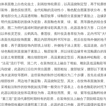
胎体表面敷上白色化妆土，刻画纹饰轮廓后，以高温烧制定型，再于轮廓
彩装饰，颜色缤纷漂亮。金代铅釉的流动性小，釉色配合图案形状分布，
地部分先上高温透明釉，釉层较厚，绿釉部分直接施于素胎上，边缘因
代低温釉彩的胎体为瓷胎，表面釉色有黄、绿、紫、黑等颜色的组合变
品类。图二为明代嘉靖时期的娇黄绿彩凤凰方洗，此器器身呈方形，口沿
面以串枝灵芝纹、云鹤凤鸟、番莲纹、蕉叶纹及卷草纹为饰，足内书写“大
体表面先线刻纹饰图案，圈足内部用钴料书写年款，然后在纹饰外侧的地
。接着，再于露胎纹饰内部填上绿彩，外侧地子涂上黄彩，低温送烧。由
，绿色釉彩则直接施于素胎上，釉层较薄，所以绿彩边缘常有流釉露白的
瓷土堆塑图案，雕出细部纹样，高温素烧定型后，再施各种铅釉彩，低
法花”流行于明、清二代，在装饰技法上融合了堆贴、雕刻及低温釉彩等
花鸟纹罐，此器的口沿往外突出圆唇，颈部粗短，腹部较深，腰部以下逐
及海水波涛纹等图样。这些装饰的制作过程概分为二个步骤，首先在成形
出细部纹样，周边地子施蓝釉，高温烧制定型。其次，在纹饰表面施加黄
。采堆贴法制作的纹饰犹如浅浮雕一般突出于器表上，在各色釉彩的衬托
器以暗刻龙纹和花果纹为饰，花果纹用黑、黄、绿、紫等低温釉料绘画
素三彩”是清代康熙时期特有的彩类，在装饰技法上融合了阴刻暗花纹与
震旦博物馆收藏的清康熙素三彩盘，此器的盘口外敞，器壁以圆缓的弧度