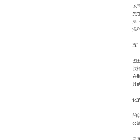
以
先
涂
温
清
五
清
图
纹
在
其
古
化
震
的
公
本
新