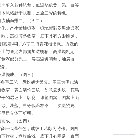
线内填入各种铅釉，低温烧成黄、绿、白等
整体风格趋于规整，是金三彩的特色。
流釉而露白。（图二）
化，产生黄地绿彩、绿地紫彩及黑地绿彩
外敞，器壁倾斜收窄，底下具有方形圈足，
明嘉靖年制”六字二行青花楷书款。方洗的
子上与圈足内部施加透明釉，高温烧制定
于黄彩部分先上一层高温透明釉，釉层较
现象。
温烧成。（图三）
多重工艺，风格颇为繁复。图三为明代法
渐收窄，表面装饰云纹、如意云头纹、花鸟
未干的湿坯上，以瓷土堆塑图案，图案上面
、绿、浅蓝、白等低温釉彩，二次送烧完
下显得立体而鲜明。
而成。（图四）
多种低温釉色，成纹工艺颇为特殊。图四
向下收窄，盘腹略浅，底下具有圈足，表面