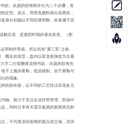
楷书款。此器的纹饰制作分为二个步骤，首
烧制定型。其次，用黑色颜料画出花果纹，
和盘身分别施以不同的透明釉，前者属于高
。
温釉呈现，是康熙时期的著名彩类。（图
运用制作而成，所以也有“素三彩”之称。
腹、圈足的造型，盘内以双龙抢珠纹为主题
”六字二行双圈青花楷书款。此器的纹饰先
，地子上施加黄釉，低温烧制。由于黄釉与
露白的现象。
样的彩绘瓷，以不同的工艺技法呈现多元
益刊物。致力于关注企业经营管理、职场中
佳品，同时分享有关震旦集团的新闻资讯和
点，不代表澎湃新闻的观点或立场，澎湃