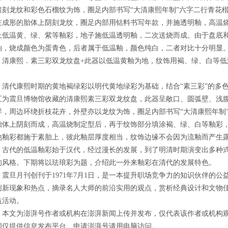
暗刻龙纹和彩色石榴纹为饰，圈足内部书写“大清康熙年制”六字二行青花
在成形的胎体上阴刻龙纹，圈足内部用钴料书写年款，并施透明釉，高温
上低温黄、绿、紫等釉彩，地子施低温透明釉，二次送烧而成。由于盘底
釉，烧成颜色为蛋青色，后者属于低温釉，颜色纯白，二者对比十分明显
康熙．素三彩双龙纹盘+此器以低温黄釉为地，纹饰用褐、绿、白等低
）
代康熙时期的黄地褐绿彩以明代黄地绿彩为基础，结合“素三彩”的多色
五为震旦博物馆收藏的清康熙素三彩双龙纹盘，此器呈敞口、圆弧壁、浅
样，周边环绕折枝花卉，外壁亦以龙纹为饰，圈足内部书写“大清康熙年制
胎体上阴刻而成，高温烧制定型后，再于纹饰部分填涂褐、绿、白等釉彩
他釉彩都施于素胎上，彼此釉层厚度相当，纹饰边缘不会因为流釉而产生
代的低温釉彩始于汉代，经过漫长的发展，到了明清时期演变出多种式
的风格。下期将以珐琅彩为题，介绍此一外来釉彩在清代的发展特色。
旦月刊创刊于1971年7月1日，是一本提升职场竞争力的知识伙伴的公
创新现象和热点，摘录名人大师的前沿实用的观点，赏析经典设计和文物
益活动。
文为澎湃号作者或机构在澎湃新闻上传并发布，仅代表该作者或机构观
闻仅提供信息发布平台。申请澎湃号请用电脑访问。