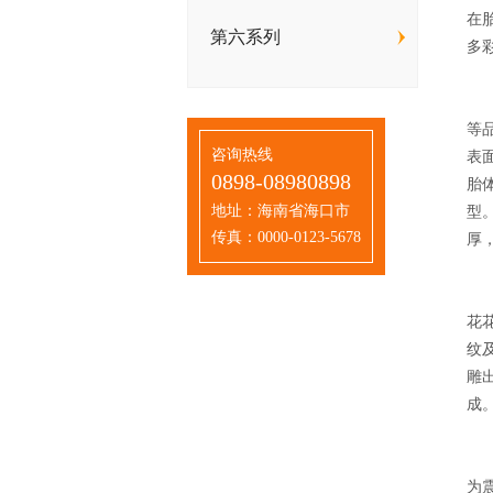
在
第六系列
多
黄
明
等
咨询热线
表
0898-08980898
胎
地址：海南省海口市
型
传真：0000-0123-5678
厚
以
“
花
纹
雕
成
此
“
为