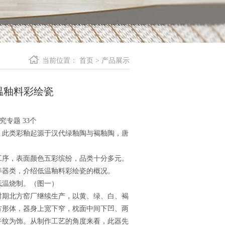
当前位置：
首页
>
产品展示
温釉料彩绘瓷
专题 33个
此类彩釉起源于汉代绿釉陶与褐釉陶，唐
序，表面颜色五彩缤纷，品类十分多元。
等器类，介绍低温釉料彩绘瓷的概况。
温烧制。（图一）
期北方窑厂继续生产，以黄、绿、白、褐
方形体，器身上宽下窄，枕面中间下凹、两
卉纹为饰。从制作工艺的角度来看，此器先