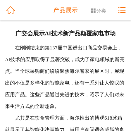
网站首页


产品展示

分类
关于我们
广交会展示AI技术新产品颠覆家电市场
公司动态
在刚刚结束的第137届中国进出口商品交易会上，
产品展示
AI技术的应用取得了显著突破，成为了家电领域的新亮
解决方案
点。当全球采购商们纷纷聚焦海尔智家的展区时，展现
工程案例
出的不仅是多样化的智能家电，还有一系列让人惊叹的
应用产品。这些产品通过先进的技术，昭示了人们对未
产品优势
来生活方式的全新想象。
售后服务
尤其是在饮食管理方面，海尔推出的博观618冰箱
人才招聘
就展示了其智能化决策能力。当用户询问适合减脂的食